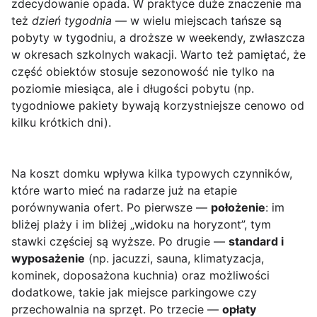
zdecydowanie opada. W praktyce duże znaczenie ma
też
dzień tygodnia
— w wielu miejscach tańsze są
pobyty w tygodniu, a droższe w weekendy, zwłaszcza
w okresach szkolnych wakacji. Warto też pamiętać, że
część obiektów stosuje sezonowość nie tylko na
poziomie miesiąca, ale i długości pobytu (np.
tygodniowe pakiety bywają korzystniejsze cenowo od
kilku krótkich dni).
Na koszt domku wpływa kilka typowych czynników,
które warto mieć na radarze już na etapie
porównywania ofert. Po pierwsze —
położenie
: im
bliżej plaży i im bliżej „widoku na horyzont”, tym
stawki częściej są wyższe. Po drugie —
standard i
wyposażenie
(np. jacuzzi, sauna, klimatyzacja,
kominek, doposażona kuchnia) oraz możliwości
dodatkowe, takie jak miejsce parkingowe czy
przechowalnia na sprzęt. Po trzecie —
opłaty