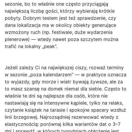
sezonie, bo to właśnie one często przyciągają
największą liczbę gości, którzy wybierają krótkie
pobyty. Dobrym testem jest też sprawdzenie, czy
dana lokalizacja ma w okolicy obiekty generujące
wzmożony ruch (np. festiwale, duże wydarzenia
plenerowe) — wtedy nawet poza szczytem można
trafić na lokalny „peak”.
Jeżeli zależy Ci na
największej ciszy
, rozważ terminy
w sezonie „poza kalendarzem” — w praktyce oznacza
to wyjazdy, gdy morze i wiatr bywają żywsze, ale za
to masz szansę na domek niemal dla siebie. Często to
właśnie te dni są najlepsze dla osób, które nie
nastawiają się na intensywne kąpiele, tylko na relaks,
czytanie książek na tarasie i spokojne spacery wzdłuż
linii brzegowej. Najrozsądniej rezerwować wtedy z
elastycznością: porównaj kilka wariantów dat o 3–7
dni i sprawdź, w których tygodniach obłożenie jest