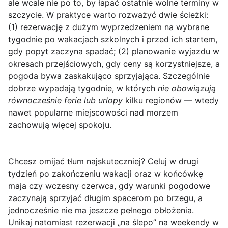
ale wcale nie po to, by łapać ostatnie wolne terminy w
szczycie. W praktyce warto rozważyć dwie ścieżki:
(1) rezerwację z dużym wyprzedzeniem na wybrane
tygodnie po wakacjach szkolnych i przed ich startem,
gdy popyt zaczyna spadać; (2) planowanie wyjazdu w
okresach przejściowych, gdy ceny są korzystniejsze, a
pogoda bywa zaskakująco sprzyjająca. Szczególnie
dobrze wypadają tygodnie, w których
nie obowiązują
równocześnie ferie lub urlopy
kilku regionów — wtedy
nawet popularne miejscowości nad morzem
zachowują więcej spokoju.
Chcesz omijać tłum najskuteczniej? Celuj w
drugi
tydzień po zakończeniu wakacji
oraz w końcówkę
maja czy wczesny czerwca, gdy warunki pogodowe
zaczynają sprzyjać długim spacerom po brzegu, a
jednocześnie nie ma jeszcze pełnego obłożenia.
Unikaj natomiast rezerwacji „na ślepo” na weekendy w