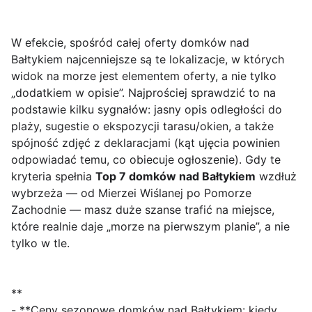
W efekcie, spośród całej oferty domków nad
Bałtykiem najcenniejsze są te lokalizacje, w których
widok na morze jest elementem oferty, a nie tylko
„dodatkiem w opisie”. Najprościej sprawdzić to na
podstawie kilku sygnałów: jasny opis odległości do
plaży, sugestie o ekspozycji tarasu/okien, a także
spójność zdjęć z deklaracjami (kąt ujęcia powinien
odpowiadać temu, co obiecuje ogłoszenie). Gdy te
kryteria spełnia
Top 7 domków nad Bałtykiem
wzdłuż
wybrzeża — od Mierzei Wiślanej po Pomorze
Zachodnie — masz duże szanse trafić na miejsce,
które realnie daje „morze na pierwszym planie”, a nie
tylko w tle.
**
- **Ceny sezonowe domków nad Bałtykiem: kiedy