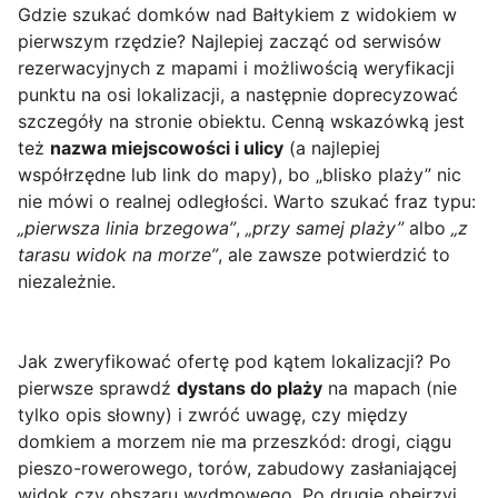
Gdzie szukać domków nad Bałtykiem z widokiem w
pierwszym rzędzie? Najlepiej zacząć od serwisów
rezerwacyjnych z mapami i możliwością weryfikacji
punktu na osi lokalizacji, a następnie doprecyzować
szczegóły na stronie obiektu. Cenną wskazówką jest
też
nazwa miejscowości i ulicy
(a najlepiej
współrzędne lub link do mapy), bo „blisko plaży” nic
nie mówi o realnej odległości. Warto szukać fraz typu:
„pierwsza linia brzegowa”
,
„przy samej plaży”
albo
„z
tarasu widok na morze”
, ale zawsze potwierdzić to
niezależnie.
Jak zweryfikować ofertę pod kątem lokalizacji? Po
pierwsze sprawdź
dystans do plaży
na mapach (nie
tylko opis słowny) i zwróć uwagę, czy między
domkiem a morzem nie ma przeszkód: drogi, ciągu
pieszo-rowerowego, torów, zabudowy zasłaniającej
widok czy obszaru wydmowego. Po drugie obejrzyj