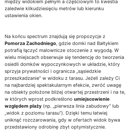
między widokiem pełnym a częściowym to kwestia
zaledwie kilkudziesięciu metrów lub kierunku
ustawienia okien.
Na końcu spectrum znajdują się propozycje z
Pomorza Zachodniego
, gdzie domki nad Bałtykiem
potrafią łączyć malownicze otoczenie z wygodą. W
wielu miejscach obserwuje się tendencję do tworzenia
osiedli domków wypoczynkowych w układzie, który
sprzyja prywatności i ogranicza „sąsiedzkie
przeszkadzanie” w widoku z tarasu. Jeżeli zależy Ci
na najbardziej spektakularnym efekcie, zwróć uwagę
na obiekty położone bliżej otwartej przestrzeni i na te,
w których wprost podkreślono
umiejscowienie
względem plaży
(np. „pierwsza linia zabudowy” lub
„widok z poziomu tarasu”). Dzięki temu łatwiej
uniknąć rozczarowania, gdy w ofertach widok bywa
przedstawiony odrobinę zbyt optymistycznie.