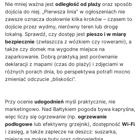
Nie mniej ważna jest
odległość od plaży
oraz sposób
dojścia do niej. „Pierwsza linia” w ogłoszeniach nie
zawsze oznacza dosłownie kilka kroków – czasem to
dojście przez wydmy, nierówny teren lub drogę
lokalną. Sprawdź, czy dostęp jest
pieszo i w miarę
bezpiecznie
(zwłaszcza z wózkiem czy rowerami), a
także czy domek ma wygodne miejsce na
zaparkowanie. Dobrą praktyką jest porównanie
deklaracji z mapami (czas do plaży) i zdjęciami w
różnych porach dnia, bo perspektywa potrafi mocno
zmieniać odczucie „bliskości”.
Przy ocenie
udogodnień
myśl praktycznie, nie
marketingowo. Nad Bałtykiem pogoda bywa kapryśna,
więc liczy się ogrzewanie (np.
ogrzewanie
podłogowe
lub efektywny grzejnik), dostępność
Wi‑Fi
i zasięg, a także zaplecze na deszcz: suszarka,
miejsce na mokre buty oraz odpowiednia