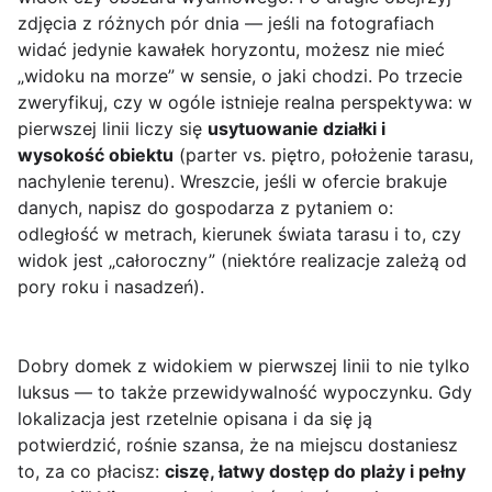
zdjęcia z różnych pór dnia — jeśli na fotografiach
widać jedynie kawałek horyzontu, możesz nie mieć
„widoku na morze” w sensie, o jaki chodzi. Po trzecie
zweryfikuj, czy w ogóle istnieje realna perspektywa: w
pierwszej linii liczy się
usytuowanie działki i
wysokość obiektu
(parter vs. piętro, położenie tarasu,
nachylenie terenu). Wreszcie, jeśli w ofercie brakuje
danych, napisz do gospodarza z pytaniem o:
odległość w metrach, kierunek świata tarasu i to, czy
widok jest „całoroczny” (niektóre realizacje zależą od
pory roku i nasadzeń).
Dobry domek z widokiem w pierwszej linii to nie tylko
luksus — to także przewidywalność wypoczynku. Gdy
lokalizacja jest rzetelnie opisana i da się ją
potwierdzić, rośnie szansa, że na miejscu dostaniesz
to, za co płacisz:
ciszę, łatwy dostęp do plaży i pełny