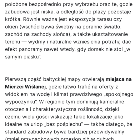
położone bezpośrednio przy wybrzeżu oraz te, gdzie
zabudowa jest niska, a odległość do plaży pozostaje
krótka. Równie ważna jest ekspozycja tarasu czy
okien (wschód bywa świetny na poranne światło,
zachód na zachody słońca), a także ukształtowanie
terenu — wydmy i naturalne wzniesienia potrafią dać
efekt panoramy nawet wtedy, gdy domek nie stoi „w
samym piasku”.
Pierwszą część bałtyckiej mapy otwierają
miejsca na
Mierzei Wiślanej
, gdzie łatwo trafić na oferty z
widokiem na wodę i klimat prawdziwego „spokojnego
wypoczynku”. W regionie tym dominują kameralne
otoczenia i charakterystyczna roślinność, dzięki
czemu wielu gości wskazuje takie lokalizacje jako
idealne na urlop „bez pośpiechu” — także dlatego, że
standard zabudowy bywa bardziej przewidywalny
(mniej przypadkowych przesłon niż w dużych