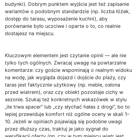
budynki). Dobrym punktem wyjścia jest też zapisanie
wariantów o podobnym standardzie (np. liczba łóżek,
dostęp do tarasu, wyposażenie kuchni), aby
porównanie było uczciwe i oparte o to, co realnie
dostajesz na miejscu.
Kluczowym elementem jest
czytanie opinii
— ale nie
tylko tych ogólnych. Zwracaj uwagę na powtarzalne
komentarze: czy goście wspominają o realnym widoku
na wodę, jak wygląda dojazd i dojście do plaży, czy
taras jest faktycznie użytkowy (np. meble, osłona
przed wiatrem), oraz czy obiekt pozostaje cichy w
sezonie. Szukaj też konkretnych wskazówek w stylu
„ile trwa spacer” lub „czy słychać hałas z drogi”, bo to
lepiej przewiduje komfort niż ogólne oceny w skali 1–
10. Jeżeli w opiniach pojawiają się podobne uwagi
przez dłuższy czas, traktuj je jako sygnał do
weryfikacji oferty (np. czy w tym miejscu wiatr jest