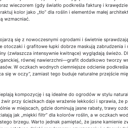
oraz wieczorem (gdy światło podkreśla fakturę i krawędzi
traktuj kolor jako „tło” dla roślin i elementów małej architek
 ją wzmacniać.
ojarzą się z nowoczesnymi ogrodami i świetnie sprawdzają 
 otoczaki i grafitowe łupki dobrze maskują zabrudzenia i n
liny (zwłaszcza intensywnie kwitnące) wyglądają świeżo. D
ganckiej, równej nawierzchni—grafit dodatkowo tworzy wra
asów. W oczkach wodnych ciemniejsze odcienie podkreślają
a się w oczy”, zamiast tego buduje naturalne przejście m
eplają kompozycję i są idealne do ogrodów w stylu natura
ir przy ścieżkach daje wrażenie lekkości i sprawia, że pr
nie w miejscach, gdzie dominują jasne rabaty, trawy ozdob
ałają jak „miękki filtr” dla kolorów roślin, a w oczkach 
istego brzegu. Warto jednak pamiętać, że jasne kamienie z