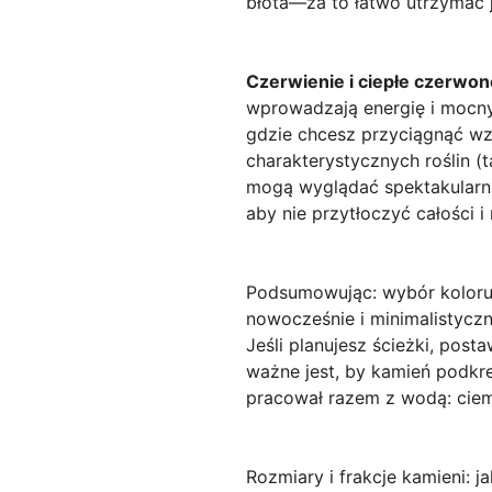
błota—za to łatwo utrzymać j
Czerwienie i ciepłe czerwo
wprowadzają energię i mocny 
gdzie chcesz przyciągnąć wz
charakterystycznych roślin (
mogą wyglądać spektakularnie
aby nie przytłoczyć całości i
Podsumowując: wybór koloru
nowocześnie i minimalistyczni
Jeśli planujesz ścieżki, pos
ważne jest, by kamień podkre
pracował razem z wodą: ciemn
Rozmiary i frakcje kamieni: 