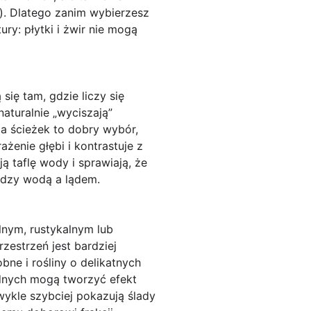
e). Dlatego zanim wybierzesz
tury: płytki i żwir nie mogą
się tam, gdzie liczy się
aturalnie „wyciszają”
la ścieżek to dobry wybór,
żenie głębi i kontrastuje z
 taflę wody i sprawiają, że
iędzy wodą a lądem.
lnym, rustykalnym lub
zestrzeń jest bardziej
ne i rośliny o delikatnych
wodnych mogą tworzyć efekt
wykle szybciej pokazują ślady