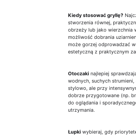
Kiedy stosować gryllę?
Najcz
stworzenia równej, praktycz
obrzeży lub jako wierzchnia w
możliwość dobrania uziarnieni
może gorzej odprowadzać wod
estetyczną z praktycznym za
Otoczaki
najlepiej sprawdzaj
wodnych, suchych strumieni, 
stylowo, ale przy intensywny
dobrze przygotowane (np. bra
do oglądania i sporadyczneg
utrzymania.
Łupki
wybieraj, gdy prioryte