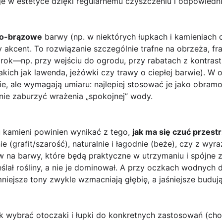
e w estetyce dzięki regularnemu czyszczeniu i odpowiedni
no-brązowe
barwy (np. w niektórych łupkach i kamieniach
akcent. To rozwiązanie szczególnie trafne na obrzeża, fr
rok—np. przy wejściu do ogrodu, przy rabatach z kontrast
takich jak lawenda, jeżówki czy trawy o ciepłej barwie). 
, ale wymagają umiaru: najlepiej stosować je jako obramo
 nie zaburzyć wrażenia „spokojnej” wody.
 kamieni powinien wynikać z tego,
jak ma się czuć przest
e (grafit/szarość), naturalnie i łagodnie (beże), czy z wy
taw na barwy, które będą praktyczne w utrzymaniu i spójne
ślał rośliny, a nie je dominował. A przy oczkach wodnych 
iejsze tony zwykle wzmacniają głębię, a jaśniejsze budują
jak wybrać otoczaki i łupki do konkretnych zastosowań (cho