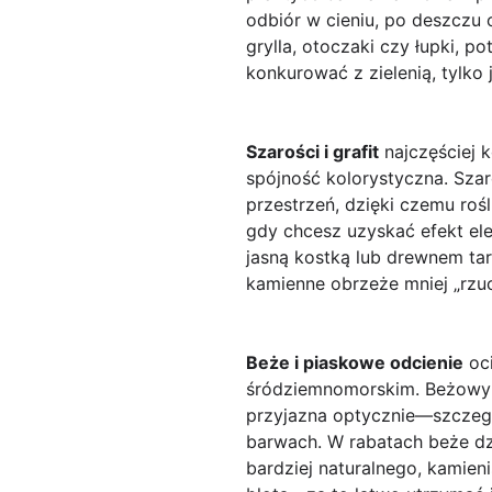
odbiór w cieniu, po deszczu 
grylla, otoczaki czy łupki, po
konkurować z zielenią, tylko
Szarości i grafit
najczęściej k
spójność kolorystyczna. Szare
przestrzeń, dzięki czemu roś
gdy chcesz uzyskać efekt ele
jasną kostką lub drewnem tar
kamienne obrzeże mniej „rzuc
Beże i piaskowe odcienie
oci
śródziemnomorskim. Beżowy żw
przyjazna optycznie—szczegól
barwach. W rabatach beże dzi
bardziej naturalnego, kamien