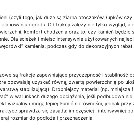
eni (czyli tego, jak duże są ziarna otoczaków, łupków czy g
planowaniu ogrodu. Od frakcji zależy nie tylko wygląd, a
awierzchni, komfort chodzenia oraz to, czy kamień będzie 
nie. Dla ścieżek i miejsc intensywnie użytkowanych najlepi
a „wędrówki” kamienia, podczas gdy do dekoracyjnych raba
zowe są frakcje zapewniające przyczepność i stabilność po
tóre pozwalają uzyskać równą, zwartą powierzchnię po uł
rstwą stabilizującą). Drobniejszy materiał (np. mniejsza f
ć” w warunkach dużego obciążenia, jeśli podbudowa nie je
kt wizualny i mogą lepiej tłumić nierówności, jednak przy 
aktyce sprawdza się zasada: im częściej i intensywniej p
ieraj rozmiar do podłoża i przeznaczenia.