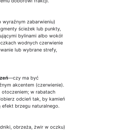
emu doborowi frakcji.
 o wyraźnym zabarwieniu)
agmenty ścieżek lub punkty,
ującymi bylinami albo wokół
W oczkach wodnych czerwienie
wanie lub wybrane strefy,
rzeń
—czy ma być
raźnym akcentem (czerwienie).
 z otoczeniem; w rabatach
dobierz odcień tak, by kamień
 efekt brzegu naturalnego.
dniki, obrzeża, żwir w oczku)