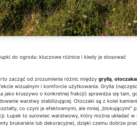
 łupki do ogrodu: kluczowe różnice i kiedy je stosować
rto zacząć od zrozumienia różnic między
gryllą
,
otoczaka
fekcie wizualnym i komforcie użytkowania. Grylla (najczęśc
 jako kruszywo o konkretnej frakcji) sprawdza się tam, gdz
owanie warstwy stabilizującej. Otoczaki są z kolei kamien
ztałty, co czyni je efektownymi, ale mniej „blokującymi”
kcji. Łupek to surowiec warstwowy, który można układać w
enty brukarskie lub dekoracyjne), dzięki czemu dobrze pr