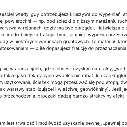
ęściej wtedy, gdy potrzebujesz kruszywa do wypełnień, sta
nej powierzchni — np. pod ścieżki o niższym natężeniu ru
arstwa w rejonach, gdzie ma być porządek i łatwiejsza piel
a: im drobniejsza frakcja, tym „spójniej” wypełnia przestrz
ę w niektórych warunkach gruntowych. To materiał, który
stosowaniem — o ile dopasujesz frakcję do przeznaczenia
ą się w aranżacjach, gdzie chcesz uzyskać naturalny, „wod
a także jako dekoracyjne wypełnienie rabat. Ich zaokrąglo
m użytkowaniu ścieżek mogą przesuwać się pod stopą, zwła
k warstwy stabilizującej i właściwej geowłókniny). Jeśli j
o przechodzenia, otoczaki dadzą bardzo atrakcyjny efekt 
tem jest trwałość i możliwość uzyskania pewnej, „pewnej 