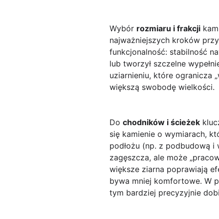
Wybór
rozmiaru i frakcji
kami
najważniejszych kroków przy 
funkcjonalność: stabilność n
lub tworzył szczelne wypełnie
uziarnieniu, które ogranicz
większą swobodę wielkości.
Do
chodników i ścieżek
kluc
się kamienie o wymiarach, k
podłożu (np. z podbudową i wa
zagęszcza, ale może „pracowa
większe ziarna poprawiają efe
bywa mniej komfortowe. W pr
tym bardziej precyzyjnie dob