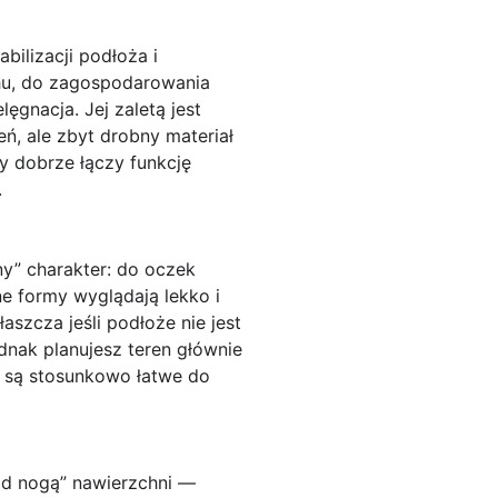
bilizacji podłoża i
chu, do zagospodarowania
ęgnacja. Jej zaletą jest
eń, ale zbyt drobny materiał
 dobrze łączy funkcję
.
ny” charakter: do oczek
ne formy wyglądają lekko i
szcza jeśli podłoże nie jest
ednak planujesz teren głównie
i są stosunkowo łatwe do
pod nogą” nawierzchni —