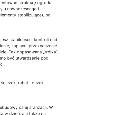
centować strukturę ogrodu.
stylu nowoczesnego i
lementy stabilizujące), bo
esz stabilności i kontroli nad
ienie, zaplanuj przeznaczenie
dzie. Tak dopasowana „trójka”
nno być utwardzenie pod
ć.
 ścieżek, rabat i oczek
ebudowy całej aranżacji. W
a w dzień, ale także na