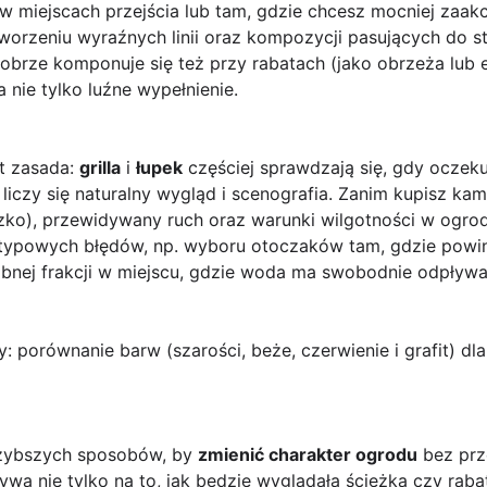
w miejscach przejścia lub tam, gdzie chcesz mocniej zaak
tworzeniu wyraźnych linii oraz kompozycji pasujących do 
obrze komponuje się też przy rabatach (jako obrzeża lub e
 nie tylko luźne wypełnienie.
st zasada:
grilla
i
łupek
częściej sprawdzają się, gdy oczekuj
liczy się naturalny wygląd i scenografia. Zanim kupisz kam
czko), przewidywany ruch oraz warunki wilgotności w ogro
 typowych błędów, np. wyboru otoczaków tam, gdzie powi
obnej frakcji w miejscu, gdzie woda ma swobodnie odpływa
y: porównanie barw (szarości, beże, czerwienie i grafit) dla
jszybszych sposobów, by
zmienić charakter ogrodu
bez prz
wa nie tylko na to, jak będzie wyglądała ścieżka czy rabat