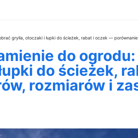
rać grylla, otoczaki i łupki do ścieżek, rabat i oczek — porównani
mienie do ogrodu: 
 łupki do ścieżek, r
rów, rozmiarów i z