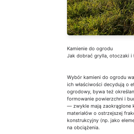
Kamienie do ogrodu
Jak dobrać grylla, otoczaki i
Wybór kamieni do ogrodu wa
ich właściwości decydują o e
ogrodowy, bywa też określana
formowanie powierzchni i bud
— zwykle mają zaokrąglone ks
materiałów o ostrzejszej fra
konstrukcyjny (np. jako elem
na obciążenia.