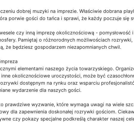
czeniu dobrej muzyki na imprezie. Właściwie dobrana play
ra porwie gości do tańca i sprawi, że każdy poczuje się s
 wesele czy inną imprezę okolicznościową - pomysłowość 
mosfery. Pamiętaj o różnorodnych możliwościach rozrywki,
ą, że będziesz gospodarzem niezapomnianych chwil.
 impreza
łącznymi elementami naszego życia towarzyskiego. Organi
zy inne okolicznościowe uroczystości, może być czasochło
ozrywki dostępnym na rynku oraz wsparciu profesjonalist
ane wydarzenie dla naszych gości.
 to prawdziwe wyzwanie, które wymaga uwagi na wiele sz
czowy dla zapewnienia doskonałej rozrywki gościom. Ciekaw
ywne czy pokazy specjalne podkreślą charakter naszej cele