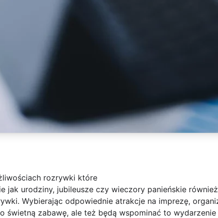
liwościach rozrywki które
ie jak urodziny, jubileusze czy wieczory panieńskie równ
rywki. Wybierając odpowiednie atrakcje na imprezę, organ
lko świetną zabawę, ale też będą wspominać to wydarzenie p