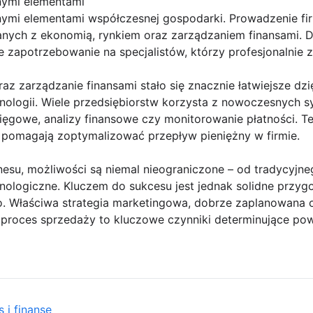
znymi elementami
cznymi elementami współczesnej gospodarki. Prowadzenie f
nych z ekonomią, rynkiem oraz zarządzaniem finansami. D
ze zapotrzebowanie na specjalistów, którzy profesjonalnie 
raz zarządzanie finansami stało się znacznie łatwiejsze dz
hnologii. Wiele przedsiębiorstw korzysta z nowoczesnych 
ięgowe, analizy finansowe czy monitorowanie płatności. T
 pomagają zoptymalizować przepływ pieniężny w firmie.
znesu, możliwości są niemal nieograniczone – od tradycyjn
ologiczne. Kluczem do sukcesu jest jednak solidne przyg
. Właściwa strategia marketingowa, dobrze zaplanowana 
roces sprzedaży to kluczowe czynniki determinujące pow
 i finanse