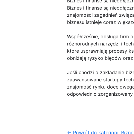
Biznes i finanse są nieodłąc
Biznes i finanse są nieodłą
znajomości zagadnień związa
biznesu istnieje coraz więks
Współcześnie, obsługa firm o
różnorodnych narzędzi i tec
które usprawniają procesy ks
obniżają ryzyko błędów oraz
Jeśli chodzi o zakładanie bi
zaawansowane startupy techn
znajomość rynku docelowego
odpowiednio zorganizowany p
← Powrót do kategorii: Biznes